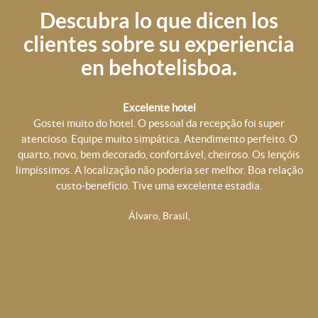
Descubra lo que dicen los
clientes sobre su experiencia
en behotelisboa.
Excelente hotel
T
Gostei muito do hotel. O pessoal da recepção foi super
s
atencioso. Equipe muito simpática. Atendimento perfeito. O
er
quarto, novo, bem decorado, confortável, cheiroso. Os lençóis
limpíssimos. A localização não poderia ser melhor. Boa relação
rei
u
custo-benefício. Tive uma excelente estadia.
Álvaro, Brasil,